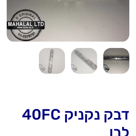
דבק נקניק 40FC
לבן