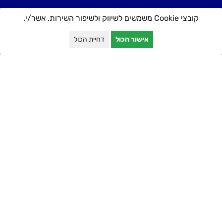
קובצי Cookie משמשים לשיווק ולשיפור השירות. אשר/י.
אישור הכול
דחיית הכול
יצירת קשר
טלפון: 052-5389711
כתובת: אצ״ל 48, תל אביב
שליחה