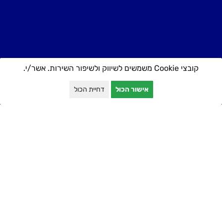
קובצי Cookie משמשים לשיווק ולשיפור השירות. אשר/י.
אישור הכול
דחיית הכול
יצירת קשר
טלפון: 052-5389711
כתובת: אצ״ל 48, תל אביב