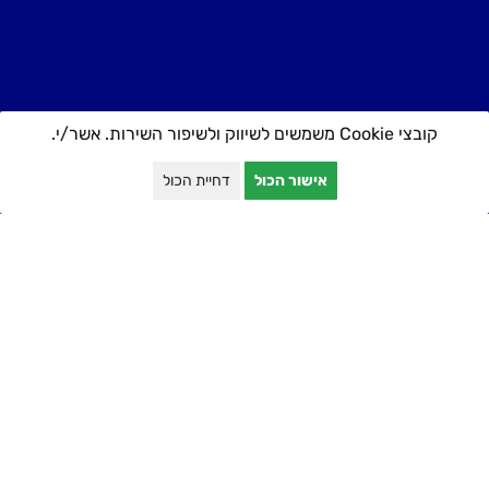
קובצי Cookie משמשים לשיווק ולשיפור השירות. אשר/י.
אישור הכול
דחיית הכול
יצירת קשר
טלפון: 052-5389711
כתובת: אצ״ל 48, תל אביב